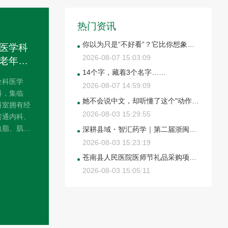
热门资讯
你以为只是“不好看”？它比你想象的更危险（真实案例）
医学科
2026-08-07 15:03:09
老年安
14个字，藏着3个名字……
全科医学
2026-08-07 14:59:09
科，集临
她不会说中文，却听懂了这个"动作"！
科室拥有经
2026-08-03 15:29:55
普通内科、
血脂、肌少
深耕县域・智汇药学｜第二届浙闽县域药学服务创新论坛在苍南圆满落幕
共药等门
2026-08-03 15:23:19
合评估室、
苍南县人民医院医师节礼品采购项目调研议价公告
疗服务。
2026-08-03 15:05:11