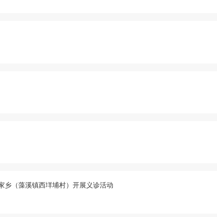
进家乡（藻溪镇西垟埔村）开展义诊活动