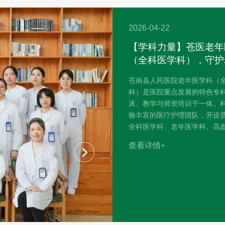
2026-04-22
【学科力量】苍医老年
（全科医学科），守护
康，筑牢全科防线
苍南县人民医院老年医学科（
科）是医院重点发展的特色专
床、教学与师资培训于一体。
验丰富的医疗护理团队，开设
全科医学科、老年医学科、高
症骨质疏松、方便门诊、多病
查看详情+
诊。开放床位20张，设老年综
活动康复区等，提供全方位医