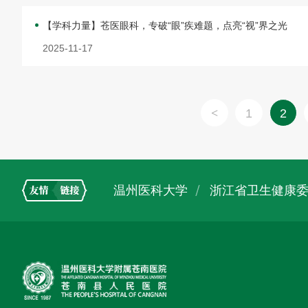
【学科力量】苍医眼科，专破“眼”疾难题，点亮“视”界之光
2025-11-17
1
2
温州医科大学
浙江省卫生健康