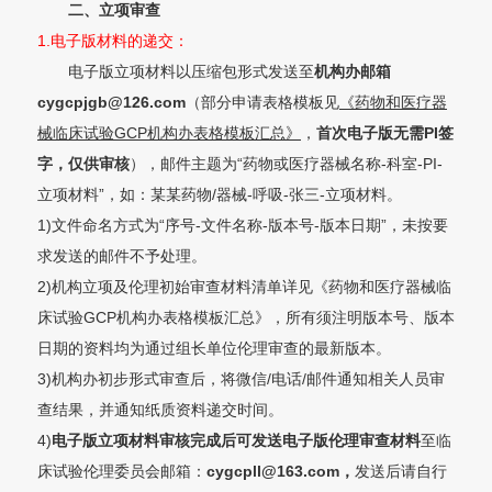
二、立项审查
1.电子版材料的递交：
电子版立项材料以压缩包形式发送至
机构办邮箱
cygcpjgb@126.co
m
（部分申请表格模板见
《药物和医疗器
械临床试验GCP机构办表格模板汇总》
，
首次电
子版无需PI签
字，仅供审核
），邮件主题为“药物或医疗器械名称-科室-PI-
立项材料”，如：某某药物/器械-呼吸-张三-立项材料。
1)文件命名方式为“序号-文件名称-版本号-版本日期”，未按要
求发送的邮件不予处理。
2)机构立项及伦理初始审查材料清单详见
《药物和医疗器械临
床试验GCP机构办表格模板汇总》
，所有须注明版本号、版本
日期的资料均为通过组长单位伦理审查的最新版本。
3)机构办初步形式审查后，将微信/电话/邮件通知相关人员审
查结果，并通知纸质资料递交时间。
4)
电子版立项材料审核完成后可发送电子版伦理审查材料
至临
床试验伦理委员会邮箱：
cygcpll@163.com，
发送后请自行