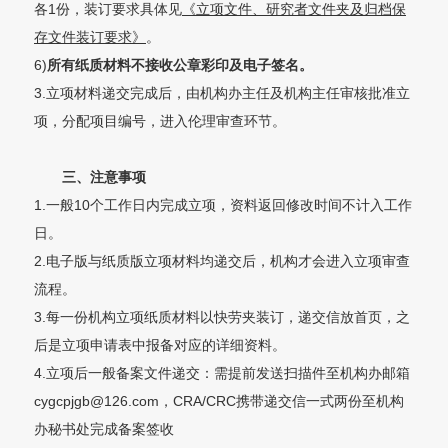
各1份，装订
要
求具体见
《立项文件、研究者文件夹及归档保
存文件装订要求》
。
6)
所有纸质材料不接收公章彩印及电子签名。
3.立项材料递交完成后，由机构办主任及机构主任审核批准立
项，分配项目编号，进入伦理审查环节。
三、注意事项
1.一般10个工作日内完成立项，资料返回修改时间不计入工作
日。
2.电子版与纸质版立项材料均递交后，机构才会进入立项审查
流程。
3.每一份机构立项纸质材料以快劳夹装订，递交信放首页，之
后是立项申请表中报备对应的详细资料。
4.立项后一般备案文件递交：需提前发送扫描件至机构办邮箱
cygcpjgb@126.com，CRA/CRC携带递交信一式两份至机构
办秘书处完成备案签收